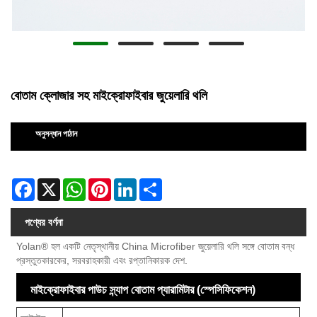
বোতাম ক্লোজার সহ মাইক্রোফাইবার জুয়েলারি থলি
অনুসন্ধান পাঠান
Facebook
X
WhatsApp
Pinterest
LinkedIn
Share
পণ্যের বর্ণনা
Yolan® হল একটি নেতৃস্থানীয় China Microfiber জুয়েলারি থলি সঙ্গে বোতাম বন্ধ
প্রস্তুতকারকের, সরবরাহকারী এবং রপ্তানিকারক দেশ.
মাইক্রোফাইবার পাউচ স্ন্যাপ বোতাম প্যারামিটার (স্পেসিফিকেশন)