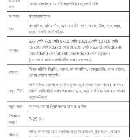
আইটেম
বোতাম ক্লোজার সহ মাইক্রোফাইবার জুয়েলারি থলি
নাম:
উপাদান:
মাইক্রোফাইবার
প্রাকৃতিক, হাতির দাঁত, অফ হোয়াইট, সাদা, কালো, নীল, লাল, হলুদ,
রঙ:
সবুজ, বেগুনি, কাস্টমাইজড
5x7 সেমি 7x9 সেমি 9x12 সেমি 10x15 সেমি 13x18 সেমি
15x20 সেমি 20x20 সেমি 20x25 সেমি 25x30 সেমি 30x40
আকার:
সেমি 40x50 সেমি 50x60 সেমি 50x70 সেমি ইত্যাদি।
(যে কোনো আকার কাস্টমাইজ করা যেতে পারে)
সিল্ক স্ক্রীনিং প্রিন্টিং, এমবস, হট স্ট্যাম্পিং, এমব্রয়ডারি, বোনা লেবেল,
লোগো:
পেপার লেবেল ইত্যাদি।
কাস্টমাইজড লোগো ছাড়া বিনামূল্যে নমুনা দেওয়া যেতে পারে। আপনার
নমুনা নীতি:
লোগো কাস্টমাইজ করার প্রয়োজন হলে, নমুনা চার্জ খরচ দয়া করে জানান
প্রয়োজনীয়তা
নমুনা সময়:
আপনার লোগো প্রিন্ট করতে হলে 3-5 দিন
উৎপাদন
7-25 দিন
সময় :
সাধারণত আমরা ছোট অর্ডারের জন্য ডিএইচএল, ইউপিএস, ফেডেক্স
পরিবহণ