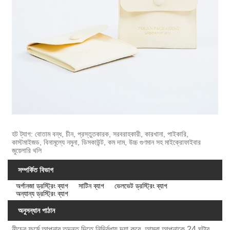
হট ট্যাগ: বোতাম বন্ধ, চীন, প্রস্তুতকারক, সরবরাহকারী, কারখানা, পাইকারি,
কাস্টমাইজড, বিনামূল্যে নমুনা, ডিসকাউন্ট, কম দাম, উচ্চ গুণমান সহ মাইক্রোফাইবার
জুয়েলারি থলি
সম্পর্কিত বিভাগ
অর্গানজা ড্রস্ট্রিং ব্যাগ
সাটিন ব্যাগ
ভেলভেট ড্রস্ট্রিং ব্যাগ
অন্যান্য ড্রস্ট্রিং ব্যাগ
অনুসন্ধান পাঠান
নীচের ফর্মে আপনার তদন্ত দিতে নির্দ্বিধায় দয়া করে. আমরা আপনাকে 24 ঘন্টার