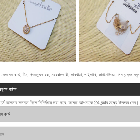
: নেকলেস কার্ড, চীন, প্রস্তুতকারক, সরবরাহকারী, কারখানা, পাইকারি, কাস্টমাইজড, বিনামূল্যের নমুনা
ন্ধান পাঠান
র্মে আপনার তদন্ত দিতে নির্দ্বিধায় দয়া করে. আমরা আপনাকে 24 ঘন্টার মধ্যে উত্তর দেব।