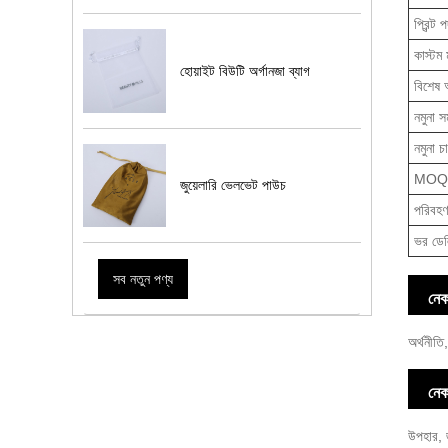
প্রিন্ট 
কাস্টম 
হোয়াইট বিউটি অর্গানজা ব্যাগ
বিশেষ
নমুনা স
নমুনা চা
MOQ
জুয়েলারি ভেলভেট পাউচ
পরিবহণ
ভর ডেল
সব নতুন পণ্য
নেকল
অর্থনীতি
নেক
উপহার, জ