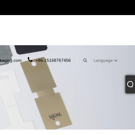
kaging.com
+86-15168767456
Language