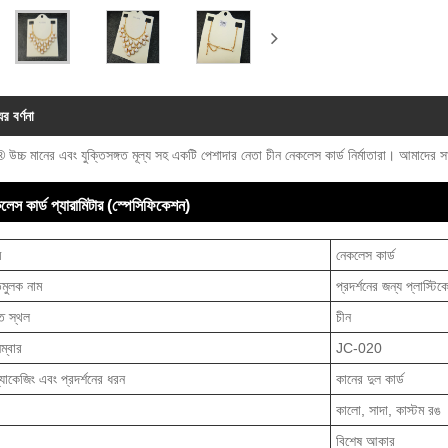
ের বর্ণনা
উচ্চ মানের এবং যুক্তিসঙ্গত মূল্য সহ একটি পেশাদার নেতা চীন নেকলেস কার্ড নির্মাতারা। আমাদের
লেস কার্ড প্যারামিটার (স্পেসিফিকেশন)
ম
নেকলেস কার্ড
িমুলক নাম
প্রদর্শনের জন্য প্লাস্টি
ি স্থল
চীন
ম্বার
JC-020
্যাকেজিং এবং প্রদর্শনের ধরন
কানের দুল কার্ড
কালো, সাদা, কাস্টম রঙ
বিশেষ আকার