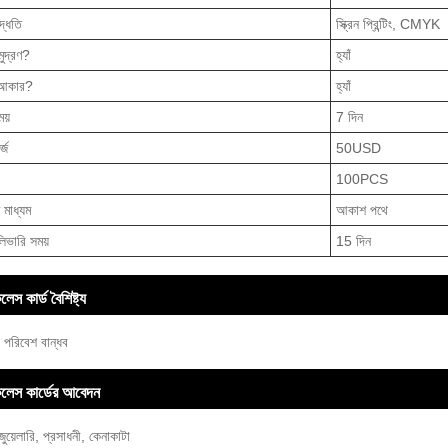
পদ্ধতি
স্ক্রিন প্রিন্টিং, CMYK
মুদ্রণ?
হ্যাঁ
 আকার?
হ্যাঁ
ময়
7 দিন
র্জ
50USD
100PCS
 মাধ্যম
আকাশ পথে
িভারি সময়
15 দিন
েস কার্ড বৈশিষ্ট্য
, পরিবেশ বান্ধব
লেস কার্ডের আবেদন
ুয়েলারি, প্রসাধনী, কেনাকাটা