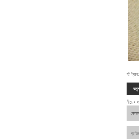
হট ট্যাগ
অনুস
নীচের ফ