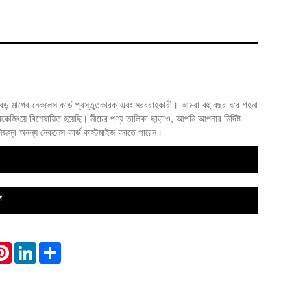
় মাপের নেকলেস কার্ড প্রস্তুতকারক এবং সরবরাহকারী। আমরা বহু বছর ধরে গহনা
াকেজিংয়ে বিশেষায়িত হয়েছি। নীচের পণ্য তালিকা ছাড়াও, আপনি আপনার নির্দিষ্ট
নিজস্ব অনন্য নেকলেস কার্ড কাস্টমাইজ করতে পারেন।
ন
atsApp
Pinterest
LinkedIn
Share