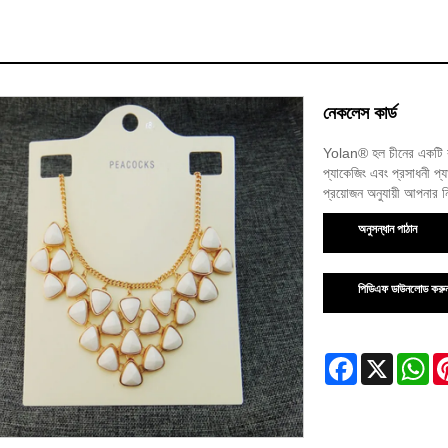
নেকলেস কার্ড
Yolan® হল চীনের একটি বড
প্যাকেজিং এবং প্রসাধনী প্য
প্রয়োজন অনুযায়ী আপনার 
অনুসন্ধান পাঠান
পিডিএফ ডাউনলোড করু
Facebook
X
Wh