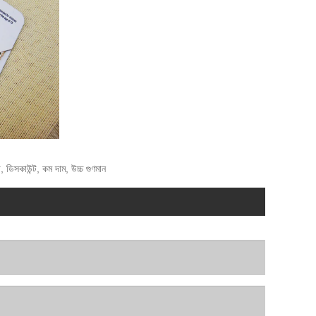
, ডিসকাউন্ট, কম দাম, উচ্চ গুণমান