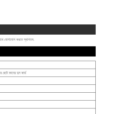
 সাথে যোগাযোগ করতে স্বাগতম.
কের ছোট কানের দুল কার্ড