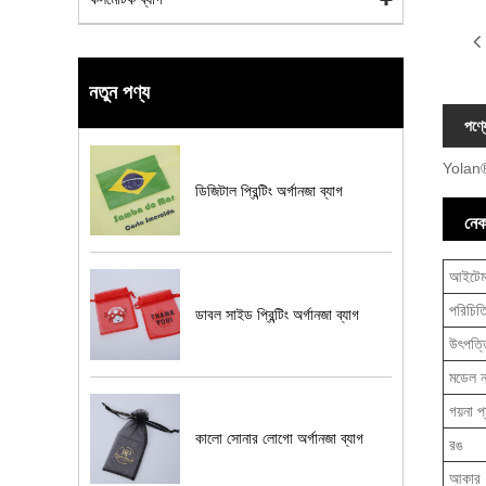
নতুন পণ্য
পণ্য
Yolan® 
ডিজিটাল প্রিন্টিং অর্গানজা ব্যাগ
নেক
আইটে
পরিচিত
ডাবল সাইড প্রিন্টিং অর্গানজা ব্যাগ
উৎপত্ত
মডেল ন
গয়না প
কালো সোনার লোগো অর্গানজা ব্যাগ
রঙ
আকার