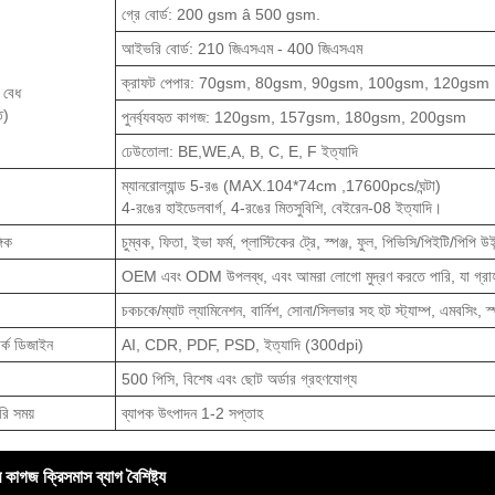
গ্রে বোর্ড: 200 gsm â 500 gsm.
আইভরি বোর্ড: 210 জিএসএম - 400 জিএসএম
ক্রাফট পেপার: 70gsm, 80gsm, 90gsm, 100gsm, 120gsm
 বেধ
ত)
পুনর্ব্যবহৃত কাগজ: 120gsm, 157gsm, 180gsm, 200gsm
ঢেউতোলা: BE,WE,A, B, C, E, F ইত্যাদি
ম্যানরোল্যান্ড 5-রঙ (MAX.104*74cm ,17600pcs/ঘন্টা)
4-রঙের হাইডেলবার্গ, 4-রঙের মিতসুবিশি, বেইরেন-08 ইত্যাদি।
গিক
চুম্বক, ফিতা, ইভা ফর্ম, প্লাস্টিকের ট্রে, স্পঞ্জ, ফুল, পিভিসি/পিইটি/পিপি 
OEM এবং ODM উপলব্ধ, এবং আমরা লোগো মুদ্রণ করতে পারি, যা গ্রা
চকচকে/ম্যাট ল্যামিনেশন, বার্নিশ, সোনা/সিলভার সহ হট স্ট্যাম্প, এমবসিং,
ার্ক ডিজাইন
AI, CDR, PDF, PSD, ইত্যাদি (300dpi)
500 পিসি, বিশেষ এবং ছোট অর্ডার গ্রহণযোগ্য
রি সময়
ব্যাপক উৎপাদন 1-2 সপ্তাহ
দর কাগজ ক্রিসমাস ব্যাগ বৈশিষ্ট্য