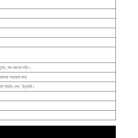
উইন্ডো, সব ধরণের দড়ি।
হকদের সরবরাহ করে
 স্পট ইউভি লেপ, ইত্যাদি।