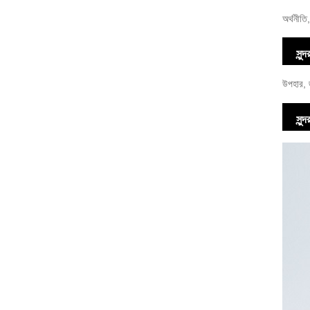
অর্থনীতি
সুন
উপহার, জ
সুন