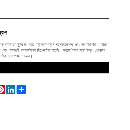
ব্যাগ
় আকারের সুন্দর কাগজের ক্রিসমাস ব্যাগ প্রস্তুতকারক এবং সরবরাহকারী। আমরা
 এবং প্রসাধনী প্যাকেজিংয়ে বিশেষায়িত হয়েছি। সহযোগিতার জন্য উন্মুখ, পেশাদার
সঠিক মূল্য প্রদান করুন।
atsApp
Pinterest
LinkedIn
Share