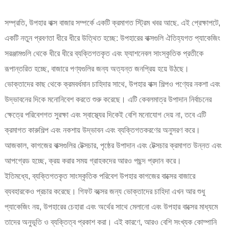
সম্প্রতি, উপহার বাক্স বাজার সম্পর্কে একটি ক্রমাগত স্ট্রিম খবর আছে. এই প্রেক্ষাপটে,
একটি নতুন প্রবণতা ধীরে ধীরে উত্থিত হচ্ছে: উপহারের বাক্সগুলি ঐতিহ্যগত প্যাকেজিং
সরঞ্জামগুলি থেকে ধীরে ধীরে ব্যক্তিগতকৃত এবং ফ্যাশনেবল সাংস্কৃতিক প্রতীকে
রূপান্তরিত হচ্ছে, বাজারে পণ্যগুলির জন্য অত্যন্ত জনপ্রিয় হয়ে উঠছে।
ভোক্তাদের কাছ থেকে ক্রমবর্ধমান চাহিদার সাথে, উপহার বাক্স শিল্পও পণ্যের নকশা এবং
উদ্ভাবনের দিকে মনোনিবেশ করতে শুরু করেছে। এটি কেবলমাত্র উপাদান নির্বাচনের
ক্ষেত্রে পরিবেশগত সুরক্ষা এবং স্বাস্থ্যের দিকেই বেশি মনোযোগ দেয় না, তবে এটি
ক্রমাগত কারুশিল্প এবং নকশায় উদ্ভাবন এবং ব্যক্তিগতকরণের অনুসরণ করে।
আজকাল, কাগজের বাক্সগুলির টেক্সচার, পৃষ্ঠের উপাদান এবং টেক্সচার ক্রমাগত উন্নত এবং
আপগ্রেড হচ্ছে, ক্রয় করার সময় গ্রাহকদের আরও পছন্দ প্রদান করে।
ইতিমধ্যে, ব্যক্তিগতকৃত সাংস্কৃতিক পরিবেশ উপহার কাগজের বাক্সের বাজারে
ব্যবহারকেও প্রচার করেছে। গিফট বক্সের জন্য ভোক্তাদের চাহিদা এখন আর শুধু
প্যাকেজিং নয়, উপহারের চেহারা এবং অর্থের সাথে মেলানো এবং উপহার বাক্সের মাধ্যমে
তাদের অনুভূতি ও ব্যক্তিত্ব প্রকাশ করা। এই কারণে, আরও বেশি সংখ্যক কোম্পানি